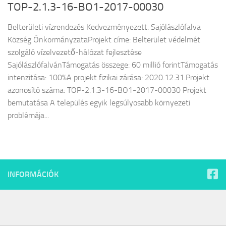
TOP-2.1.3-16-BO1-2017-00030
Belterületi vízrendezés Kedvezményezett: Sajólászlófalva
Község ÖnkormányzataProjekt címe: Belterület védelmét
szolgáló vízelvezető-hálózat fejlesztése
SajólászlófalvánTámogatás összege: 60 millió forintTámogatás
intenzitása: 100%A projekt fizikai zárása: 2020.12.31.Projekt
azonosító száma: TOP-2.1.3-16-BO1-2017-00030 Projekt
bemutatása A település egyik legsúlyosabb környezeti
problémája...
INFORMÁCIÓK