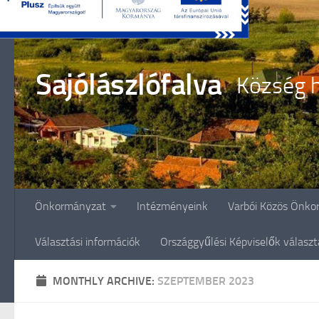
Skip to content
Sajólászlófalva
Község h
Önkormányzat
Intézményeink
Varbói Közös Önko
Választási információk
Országgyűlési Képviselők válasz
MONTHLY ARCHIVE:
SZEPTEMBER 2023