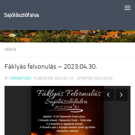
Skip to content
Sajólászlófalva
HÍREK
Fáklyás felvonulás – 2023.04.30.
BY
OPERATOR2
· PUBLISHED
2023.04.13.
· UPDATED
2023.05.02.