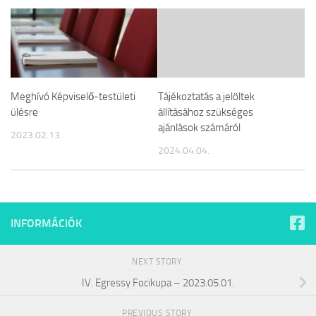
Meghívó Képviselő-testületi
Tájékoztatás a jelöltek
ülésre
állításához szükséges
ajánlások számáról
2023.02.13.
2024.04.04.
INFORMÁCIÓK
NEXT STORY
IV. Egressy Focikupa – 2023.05.01.
PREVIOUS STORY