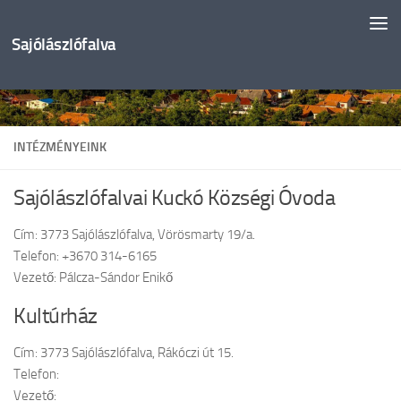
Skip to content
Sajólászlófalva
INTÉZMÉNYEINK
Sajólászlófalvai Kuckó Községi Óvoda
Cím: 3773 Sajólászlófalva, Vörösmarty 19/a.
Telefon: +3670 314-6165
Vezető: Pálcza-Sándor Enikő
Kultúrház
Cím: 3773 Sajólászlófalva, Rákóczi út 15.
Telefon:
Vezető: