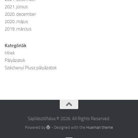
2021. június
2020. december
2020. május
2019. március
Kategóriák
Hírek
Pályázatok
Széchenyi Plusz pályázatok
Sajólászlófalva © 2026. All Rights Reserved.
Powered by
- Designed with the
Hueman theme