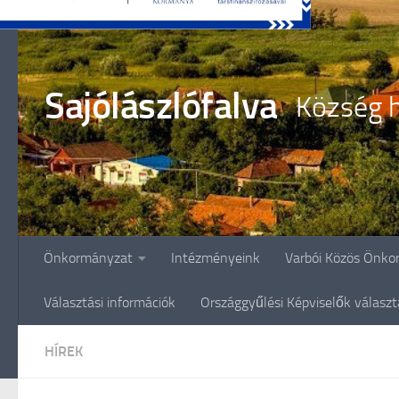
Skip to content
Sajólászlófalva
Község h
Önkormányzat
Intézményeink
Varbói Közös Önko
Választási információk
Országgyűlési Képviselők válasz
HÍREK