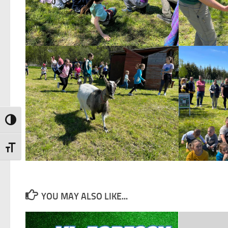
Nagy kontraszt váltása
Betűméret váltása
YOU MAY ALSO LIKE...