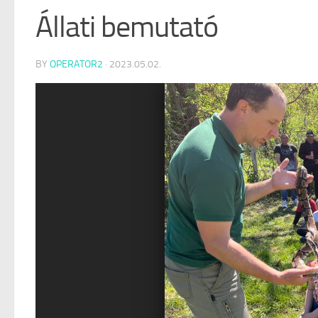
Állati bemutató
BY
OPERATOR2
·
2023.05.02.