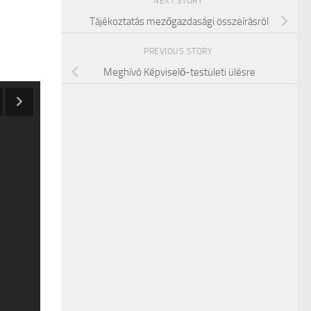
NEXT STORY
Tájékoztatás mezőgazdasági összeírásról
PREVIOUS STORY
Meghívó Képviselő-testületi ülésre