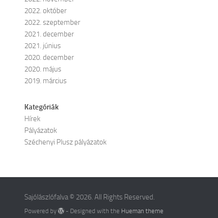
2022. október
2022. szeptember
2021. december
2021. június
2020. december
2020. május
2019. március
Kategóriák
Hírek
Pályázatok
Széchenyi Plusz pályázatok
Sajólászlófalva © 2026. All Rights Reserved.
Powered by
- Designed with the
Hueman theme