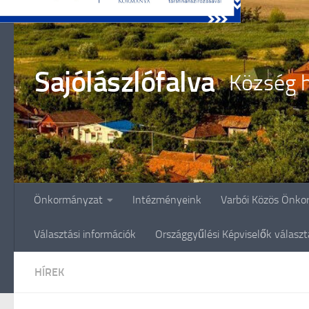
Skip to content
Sajólászlófalva
Község h
Önkormányzat
Intézményeink
Varbói Közös Önko
Választási információk
Országgyűlési Képviselők válasz
HÍREK