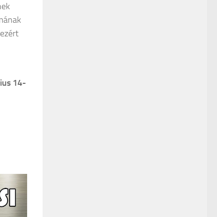
nek
lmának
ezért
ius 14-