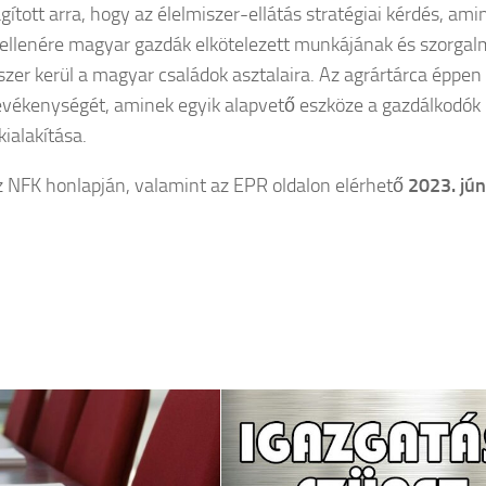
ított arra, hogy az élelmiszer-ellátás stratégiai kérdés, ami
ok ellenére magyar gazdák elkötelezett munkájának és szorga
er kerül a magyar családok asztalaira. Az agrártárca éppen 
evékenységét, aminek egyik alapvető eszköze a gazdálkodók
kialakítása.
a az NFK honlapján, valamint az EPR oldalon elérhető
2023. jún