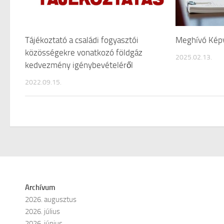
Tájékoztató a családi fogyasztói
Meghívó Képv
közösségekre vonatkozó földgáz
2025.02.13.
kedvezmény igénybevételéről
2022.09.15.
Archívum
2026. augusztus
2026. július
2026. június