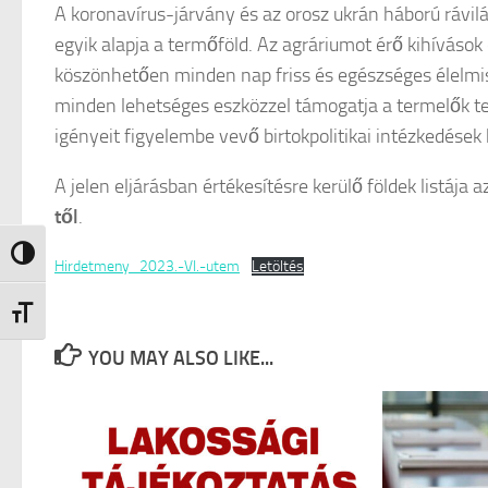
A koronavírus-járvány és az orosz ukrán háború rávilág
egyik alapja a termőföld. Az agráriumot érő kihívás
köszönhetően minden nap friss és egészséges élelmisz
minden lehetséges eszközzel támogatja a termelők t
igényeit figyelembe vevő birtokpolitikai intézkedések 
A jelen eljárásban értékesítésre kerülő földek listáj
től
.
Nagy kontraszt váltása
Hirdetmeny_2023.-VI.-utem
Letöltés
Betűméret váltása
YOU MAY ALSO LIKE...