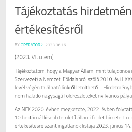
Tájékoztatás hirdetmén
értékesítésről
BY
OPERATOR2
·
2023.06.16.
(2023. VI. ütem)
Tájékoztatom, hogy a Magyar Állam, mint tulajdonos 
Szervezet) a Nemzeti Földalapról szóló 2010. évi LXXXV
levél végén található linkről letölthető – Hirdetmén
nem haladó nagyságú földrészleteket nyilvános pályázt
Az NFK 2020. évben megkezdte, 2022. évben folytatta
10 hektárnál kisebb területű állami földet hirdetett 
értékesítésre szánt ingatlanok listája 2023. június 14