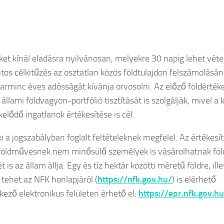
et kínál eladásra nyilvánosan, melyekre 30 napig lehet vétel
ntos célkitűzés az osztatlan közös földtulajdon felszámolásá
harminc éves adósságát kívánja orvosolni. Az előző földértéke
lami földvagyon-portfólió tisztítását is szolgálják, mivel a k
elődő ingatlanok értékesítése is cél.
ki a jogszabályban foglalt feltételeknek megfelel. Az értékesí
a földművesnek nem minősülő személyek is vásárolhatnak föl
is az állam állja. Egy és tíz hektár közötti méretű földre, ill
tehet az NFK honlapjáról (
https://nfk.gov.hu/
) is elérhető
ező elektronikus felületen érhető el:
https://epr.nfk.gov.h