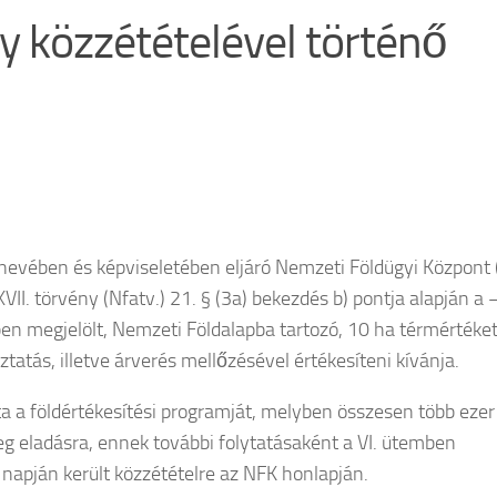
y közzétételével történő
nevében és képviseletében eljáró Nemzeti Földügyi Központ 
II. törvény (Nfatv.) 21. § (3a) bekezdés b) pontja alapján a –
yben megjelölt, Nemzeti Földalapba tartozó, 10 ha térmérték
atás, illetve árverés mellőzésével értékesíteni kívánja.
 a földértékesítési programját, melyben összesen több ezer
meg eladásra, ennek további folytatásaként a VI. ütemben
. napján került közzétételre az NFK honlapján.