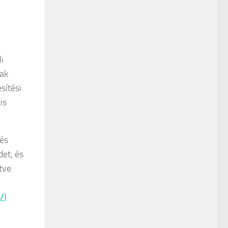
i
nak
sítési
is
tés
det, és
etve
u/
)