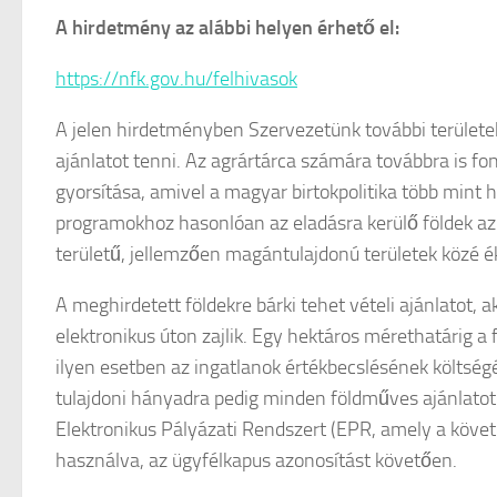
A hirdetmény az alábbi helyen érhető el:
https://nfk.gov.hu/felhivasok
A jelen hirdetményben Szervezetünk további területek
ajánlatot tenni. Az agrártárca számára továbbra is fo
gyorsítása, amivel a magyar birtokpolitika több mint 
programokhoz hasonlóan az eladásra kerülő földek az ál
területű, jellemzően magántulajdonú területek közé ék
A meghirdetett földekre bárki tehet vételi ajánlatot, a
elektronikus úton zajlik. Egy hektáros mérethatárig 
ilyen esetben az ingatlanok értékbecslésének költségét 
tulajdoni hányadra pedig minden földműves ajánlatot 
Elektronikus Pályázati Rendszert (EPR, amely a követk
használva, az ügyfélkapus azonosítást követően.