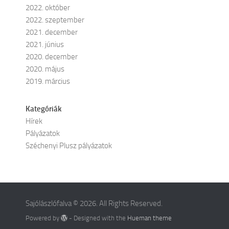
2022. október
2022. szeptember
2021. december
2021. június
2020. december
2020. május
2019. március
Kategóriák
Hírek
Pályázatok
Széchenyi Plusz pályázatok
Sajólászlófalva © 2026. All Rights Reserved.
Powered by
- Designed with the
Hueman theme