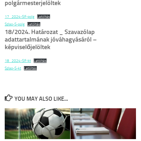
polgármesterjelöltek
17_2024-Slf-polg
Letöltés
Szlap-S-polg
Letöltés
18/2024. Határozat _ Szavazólap
adattartalmának jóváhagyásáról –
képviselőjelöltek
18_2024-Slf-kt
Letöltés
Szlap-S-kt
Letöltés
YOU MAY ALSO LIKE...