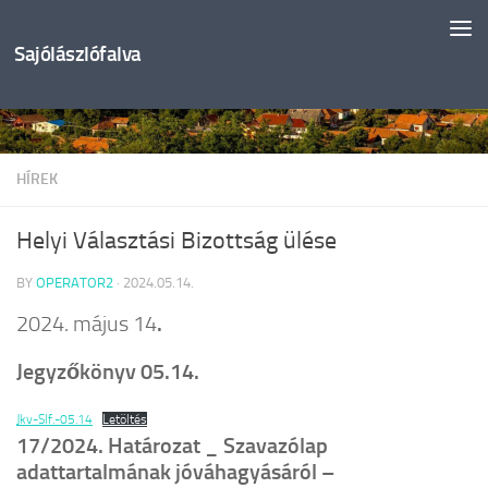
Skip to content
Sajólászlófalva
HÍREK
Helyi Választási Bizottság ülése
BY
OPERATOR2
·
2024.05.14.
2024. május 14
.
Jegyzőkönyv 05.14.
Jkv-Slf.-05.14
Letöltés
17/2024. Határozat _ Szavazólap
adattartalmának jóváhagyásáról –