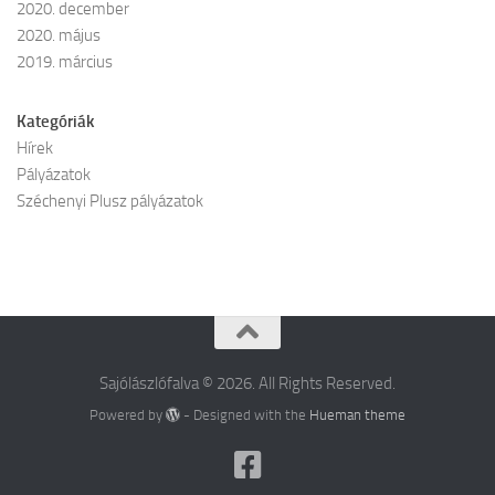
2020. december
2020. május
2019. március
Kategóriák
Hírek
Pályázatok
Széchenyi Plusz pályázatok
Sajólászlófalva © 2026. All Rights Reserved.
Powered by
- Designed with the
Hueman theme