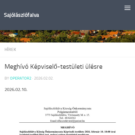
Skip to content
Sajólászlófalva
HÍREK
Meghívó Képviselő-testületi ülésre
BY
OPERATOR2
·
2026.02.02.
2026.02.10.